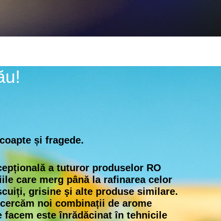
ău!
 coapte și fragede.
xcepțională a tuturor produselor RO
ile care merg până la rafinarea celor
cuiți, grisine şi alte produse similare.
încercăm noi combinații de arome
e facem este înrădăcinat în tehnicile