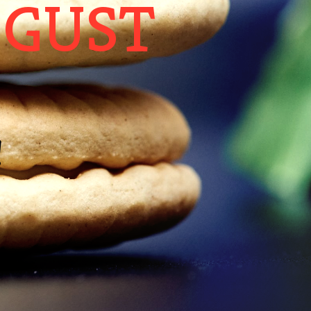
R
ău!