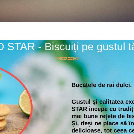
 STAR - Biscuiți pe gustul t
Bucățele de rai dulci,
Gustul și calitatea e
STAR începe cu tradiți
mai bune rețete de bis
Și, deși ne place să 
delicioase, tot ceea c