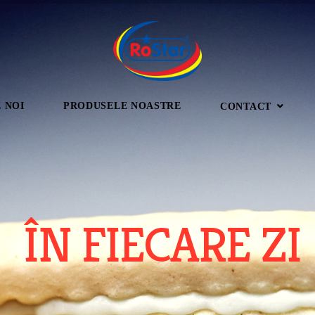
 NOI
PRODUSELE NOASTRE
CONTACT
i
i
c
a
t
i
g
u
s
t
u
l
u
i
s