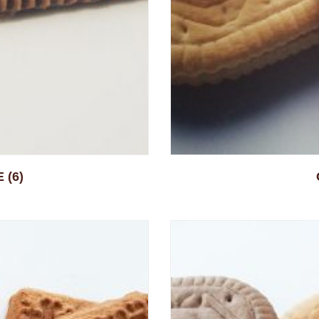
E
(6)