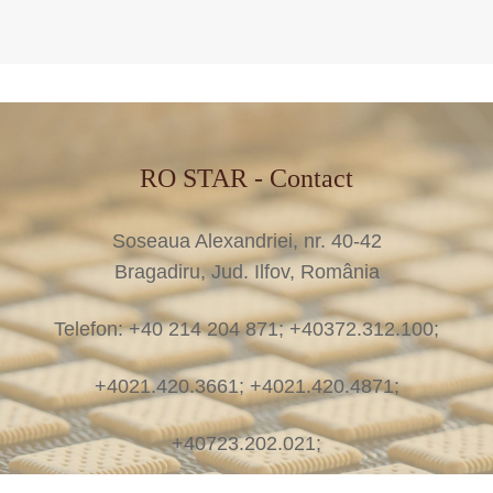
RO STAR - Contact
Soseaua Alexandriei, nr. 40-42
Bragadiru, Jud. Ilfov, România
Telefon: +40 214 204 871; +40372.312.100;
+4021.420.3661; +4021.420.4871;
+40723.202.021;