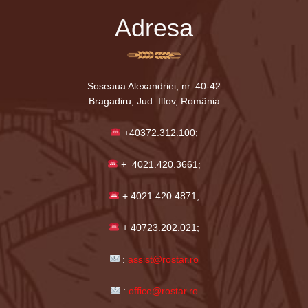
Adresa
Soseaua Alexandriei, nr. 40-42
Bragadiru, Jud. Ilfov, România
+40372.312.100;
+ 4021.420.3661;
+ 4021.420.4871;
+ 40723.202.021;
:
assist@rostar.ro
:
office@rostar.ro