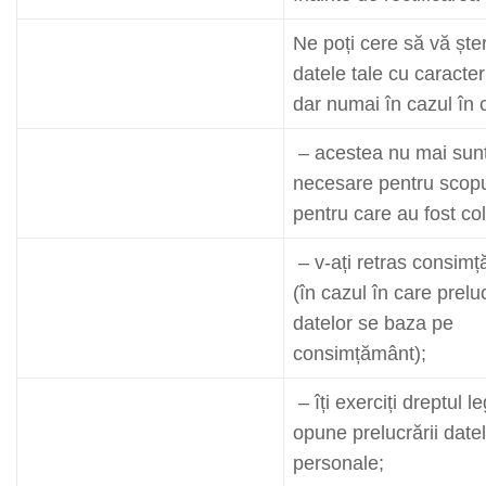
Ne poți cere să vă șt
datele tale cu caracte
dar numai în cazul în 
– acestea nu mai sun
necesare pentru scopu
pentru care au fost col
– v-ați retras consim
(în cazul în care prelu
datelor se baza pe
consimțământ);
– îți exerciți dreptul l
opune prelucrării date
personale;