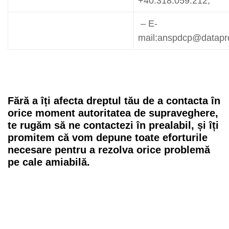
+40.318.059.212;
– E-
mail:anspdcp@datapro
Fără a îți afecta dreptul tău de a contacta în
orice moment autoritatea de supraveghere,
te rugăm să ne contactezi în prealabil, și îți
promitem că vom depune toate eforturile
necesare pentru a rezolva orice problemă
pe cale amiabilă.