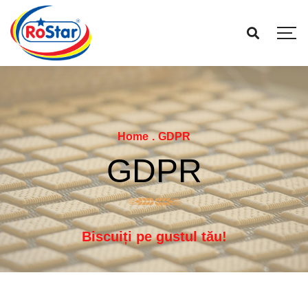
Home
.
GDPR
GDPR
Biscuiți pe gustul tău!