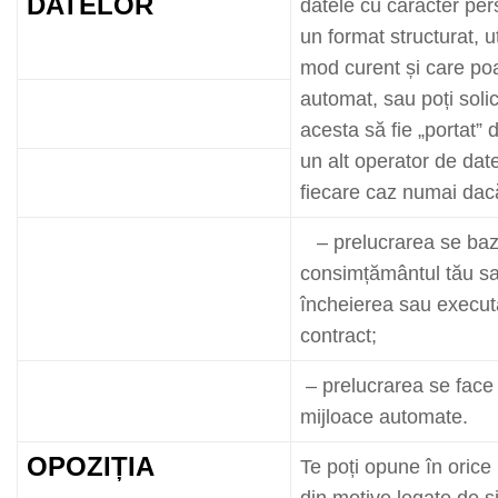
DATELOR
datele cu caracter pers
un format structurat, ut
mod curent și care poate
automat, sau poți solic
acesta să fie „portat” d
un alt operator de date
fiecare caz numai dac
– prelucrarea se ba
consimțământul tău s
încheierea sau execut
contract;
– prelucrarea se face 
mijloace automate.
OPOZIȚIA
Te poți opune în oric
din motive legate de si