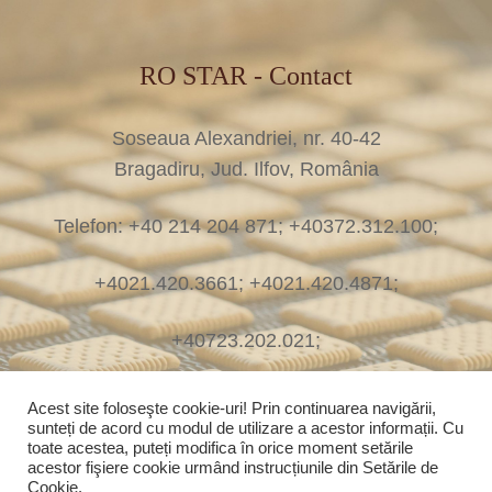
RO STAR - Contact
Soseaua Alexandriei, nr. 40-42
Bragadiru, Jud. Ilfov, România
Telefon: +40 214 204 871; +40372.312.100;
+4021.420.3661; +4021.420.4871;
+40723.202.021;
E-mail: assist@rostar.ro
Acest site foloseşte cookie-uri! Prin continuarea navigării,
sunteți de acord cu modul de utilizare a acestor informații. Cu
toate acestea, puteți modifica în orice moment setările
E-mail: office@rostar.ro
acestor fişiere cookie urmând instrucțiunile din Setările de
Cookie.