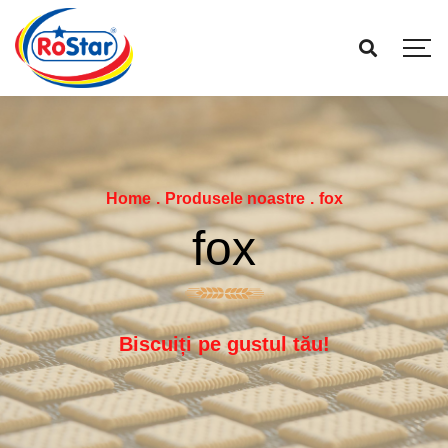
Home
.
Produsele noastre
.
fox
fox
Biscuiți pe gustul tău!