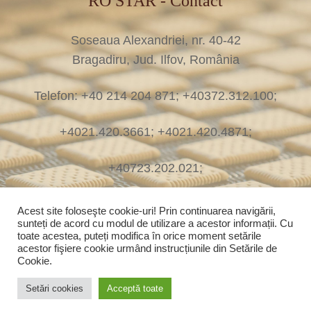
RO STAR - Contact
Soseaua Alexandriei, nr. 40-42
Bragadiru, Jud. Ilfov, România
Telefon: +40 214 204 871; +40372.312.100;
+4021.420.3661; +4021.420.4871;
+40723.202.021;
E-mail: assist@rostar.ro
Acest site foloseşte cookie-uri! Prin continuarea navigării,
sunteți de acord cu modul de utilizare a acestor informații. Cu
toate acestea, puteți modifica în orice moment setările
E-mail: office@rostar.ro
acestor fişiere cookie urmând instrucțiunile din Setările de
Cookie.
© 2022 RO STAR. Made by Digitegrity
Setări cookies
Acceptă toate