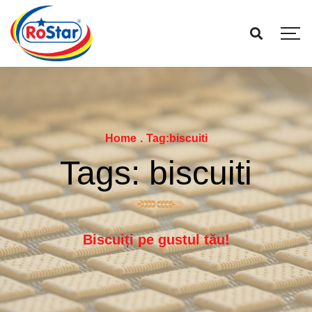
Home
.
Tag:
biscuiti
Tags: biscuiti
Biscuiți pe gustul tău!