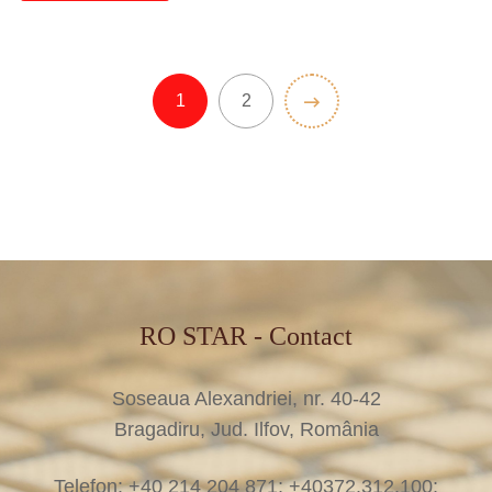
1
2
RO STAR - Contact
Soseaua Alexandriei, nr. 40-42
Bragadiru, Jud. Ilfov, România
Telefon: +40 214 204 871; +40372.312.100;