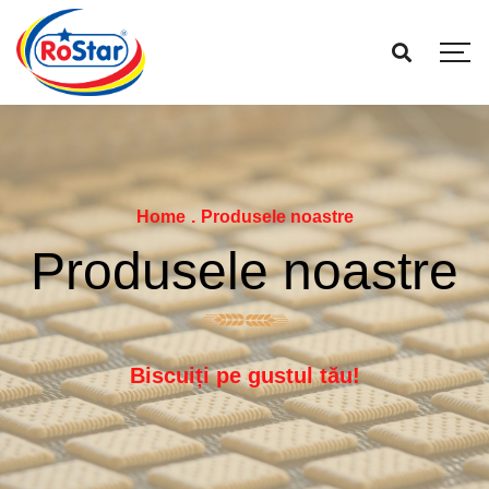
Home
.
Produsele noastre
Produsele noastre
Biscuiți pe gustul tău!